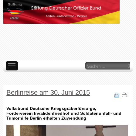
Suchen
...
AKTUELLES
ÜBER UNS
WAS TUN WIR
ORGANE
LINKS
IMP
ARCHIV
Berlinreise am 30. Juni 2015
Volksbund Deutsche Kriegsgräberfürsorge,
Förderverein Invalidenfriedhof und Soldatenunfall- und
Tumorhilfe Berlin erhalten Zuwendung