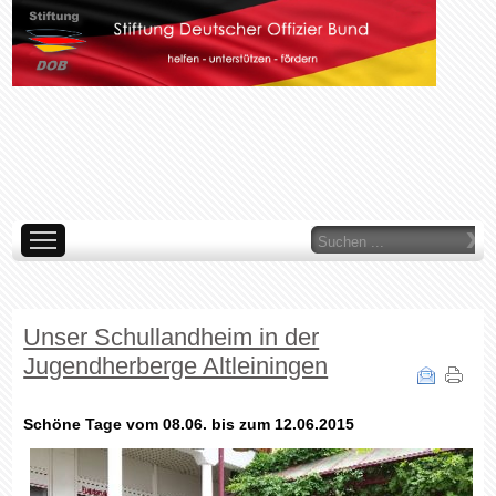
Suchen
...
AKTUELLES
ÜBER UNS
WAS TUN WIR
ORGANE
LINKS
IMP
ARCHIV
Unser Schullandheim in der
Jugendherberge Altleiningen
Schöne Tage vom 08.06. bis zum 12.06.2015