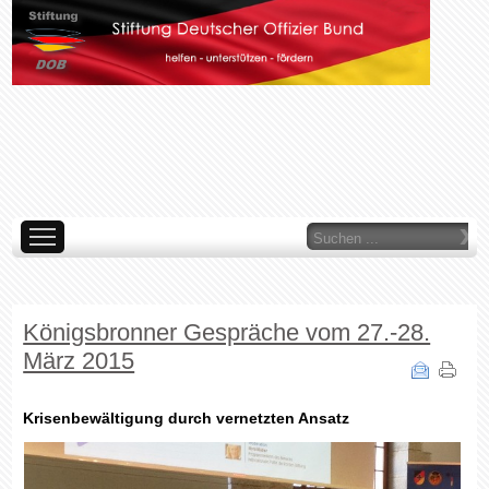
Suchen
...
AKTUELLES
ÜBER UNS
WAS TUN WIR
ORGANE
LINKS
IMP
ARCHIV
Königsbronner Gespräche vom 27.-28.
März 2015
Krisenbewältigung durch vernetzten Ansatz