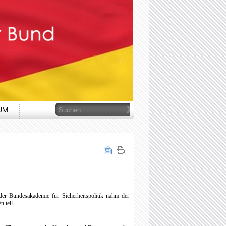
Suchen
UM
...
r Bundesakademie für Sicherheitspolitik nahm der
 teil.