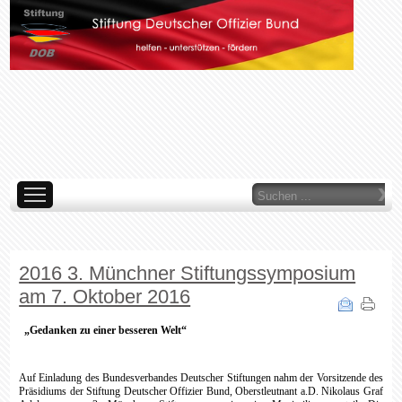
Suchen
...
AKTUELLES
ÜBER UNS
WAS TUN WIR
ORGANE
LINKS
IMP
ARCHIV
2016 3. Münchner Stiftungssymposium
am 7. Oktober 2016
„Gedanken zu einer besseren Welt“
Auf Einladung des Bundesverbandes Deutscher Stiftungen nahm der Vorsitzende des
Präsidiums der Stiftung Deutscher Offizier Bund, Oberstleutnant a.D. Nikolaus Graf