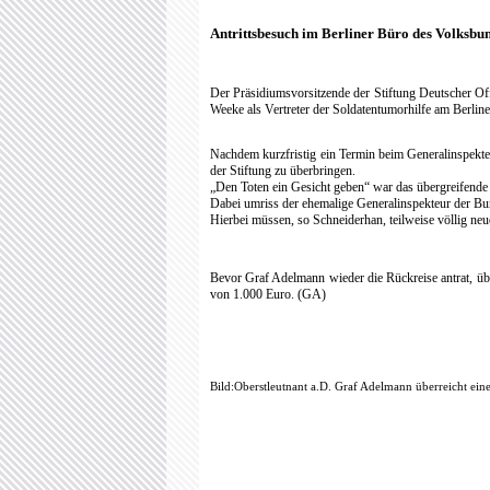
Weeke als Vertreter der Soldatentumorhilfe am Berli
Nachdem kurzfristig ein Termin beim Generalinspekt
der Stiftung zu überbringen.
„Den Toten ein Gesicht geben“ war das übergreifend
Dabei umriss der ehemalige Generalinspekteur der B
Hierbei müssen, so Schneiderhan, teilweise völlig ne
Bevor Graf Adelmann wieder die Rückreise antrat, üb
von 1.000 Euro. (GA)
Bild:Oberstleutnant a.D. Graf Adelmann überreicht ei
Bild: Militärdekan i.R. Weeke nimmt eine Zuwendung 