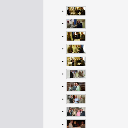
Neuigkeiten
2019 Soldatentumor- und Un
Präsidiumsvorsitzender der Stiftung DOB b
In Vertretung des 1. Vorsitzenden, GenArzt Dr. Ralf 
Bundeswehrkrankenhaus Ulm.
Finanziell ist das Tu
ist auch notwendig, betrachtet man die vielfältigen A
Anträgen pro Jahr auf Spermienkonservierung, die mit
Der Vorsitzende des Präsidiums der Stiftung Deutsche