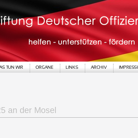
25 an der
Mosel
AS TUN WIR
ORGANE
LINKS
ARCHIV
IMPRES