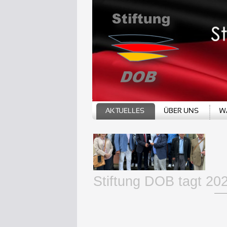
Stiftung DOB tagt 20
AKTUELLES
ÜBER UNS
W