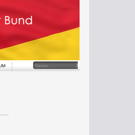
r
Suchen
SUM
...