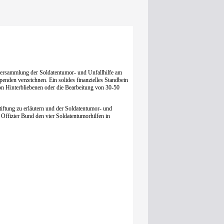
Offizier Bund den vier Soldatentumorhilfen in
2026 Stiftung DOB.
Joomla Templates
by HotThemes.