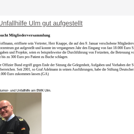
berreichen. Seit 2001, so Graf Adelmann in seinen Ausführungen, habe die Stiftung Deutscher 
0.000 Euro zukommen lassen.(GA)
tumor- und Unfallhilfe am BWK Ulm.
Kröner, GenMaj Rohrschneider, Herr John.(Foto: Stiftung DOB)
Copyright © 