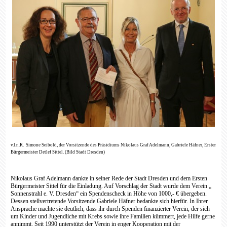
v.l.n.R.
Simone Seibold, der Vorsitzende des Präsidiums Nikolaus Graf Adelmann, Gabriele Häfner, Erster
Bürgermeister Detlef Sittel. (Bild Stadt Dresden)
Nikolaus Graf Adelmann dankte in seiner Rede der Stadt Dresden und dem Ersten
Bürgermeister Sittel für die Einladung. Auf Vorschlag der Stadt wurde dem Verein „
Sonnenstrahl e. V. Dresden“
ein Spendenscheck in Höhe von 1000,- € übergeben.
Dessen stellvertretende Vorsitzende Gabriele Häfner bedankte sich hierfür. In Ihrer
Ansprache machte sie deutlich, dass ihr durch Spenden finanzierter Verein, der sich
um Kinder und Jugendliche mit Krebs sowie ihre Familien kümmert, jede Hilfe gerne
annimmt. Seit 1990 unterstützt der Verein in enger Kooperation mit der
onkologischen Kinderstation
des Uniklinikums Dresden betroffene Familien. Dies