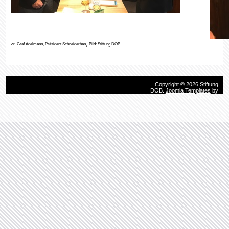
,
v.r. Graf Adelmann, Präsident Schneiderhan
Bild: Stiftung DOB
Copyright © 2026 Stiftung
DOB.
Joomla Templates
by
HotThemes.