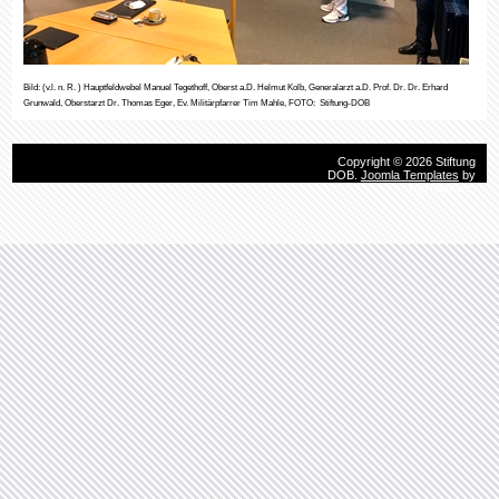
Bild: (v.l. n. R. ) Hauptfeldwebel Manuel Tegethoff, Oberst a.D. Helmut Kolb, Generalarzt a.D. Prof. Dr. Dr. Erhard
Grunwald, Oberstarzt Dr. Thomas Eger, Ev. Militärpfarrer Tim Mahle, FOTO:
Stiftung-DOB
Copyright © 2026 Stiftung
DOB.
Joomla Templates
by
HotThemes.