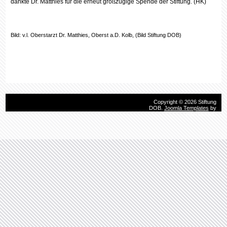
dankte Dr. Matthies für die erneut großzügige Spende der Stiftung. (HK)
Bild: v.l. Oberstarzt Dr. Matthies, Oberst a.D. Kolb, (Bild Stiftung DOB)
Copyright © 2026 Stiftung
DOB.
Joomla Templates
by
HotThemes.