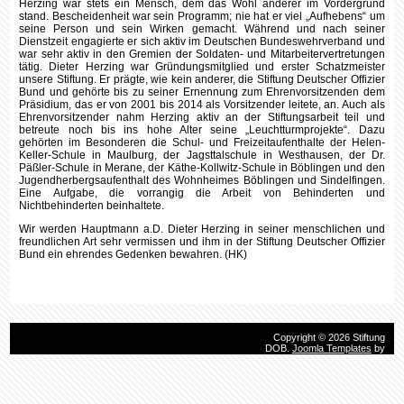
Dienstzeit engagierte er sich aktiv im Deutschen Bundeswehrverband und
war sehr aktiv in den Gremien der Soldaten- und Mitarbeitervertretungen
tätig. Dieter Herzing war Gründungsmitglied und erster Schatzmeister
unsere Stiftung. Er prägte, wie kein anderer, die Stiftung Deutscher Offizier
Bund und gehörte bis zu seiner Ernennung zum Ehrenvorsitzenden dem
Präsidium, das er von 2001 bis 2014 als Vorsitzender leitete, an. Auch als
Ehrenvorsitzender nahm Herzing aktiv an der Stiftungsarbeit teil und
betreute noch bis ins hohe Alter seine „Leuchtturmprojekte“. Dazu
gehörten im Besonderen die Schul- und Freizeitaufenthalte der Helen-
Keller-Schule in Maulburg, der Jagsttalschule in Westhausen, der Dr.
Päßler-Schule in Merane, der Käthe-Kollwitz-Schule in Böblingen und den
Jugendherbergsaufenthalt des Wohnheimes Böblingen und Sindelfingen.
Eine Aufgabe, die vorrangig die Arbeit von Behinderten und
Nichtbehinderten
beinhaltete.
Wir werden Hauptmann a.D. Dieter Herzing in seiner menschlichen und
freundlichen Art sehr vermissen und ihm in der Stiftung Deutscher Offizier
Bund ein ehrendes Gedenken bewahren. (HK)
Copyright © 2026 Stiftung
DOB.
Joomla Templates
by
HotThemes.