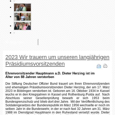
Neuigkeiten
2023 Wir trauern um unseren langjährigen
Präsidiumsvorsitzenden
Ehrenvorsitzender Hauptmann a.D. Dieter Herzing ist im
Alter von 88 Jahren verstorben
Die Stiftung Deutscher Offizier Bund trauert um Ihren Ehrenvorsitzenden
und ehemaligen Präsidiumsvorsitzenden Dieter Herzing, der am 17. März
2023 in Böblingen verstorben ist. Geboren am 16. Oktober 1934 in Kassel
wuchs er in den Kriegsjahren in Kassel und Rothenburg /Fulda auf. Nach
Abschluss seiner Gesellenprüfung bewarb er sich 1953 beim
Bundesgrenzschutz und blieb dort drei Jahre. Mit der Veröffentlichung des
Soldatengesetzes der Bundesrepublik im März 1956 wechselte er noch im
selben Jahr in die Bundeswehr, in der er nach fast 32 Jahren am 31. März
1988 im Dienstgrad Hauptmann in den Ruhestand versetzt wurde. Dieter
Herzing war stets ein Mensch, dem das Wohl anderer im Vordergrund
stand. Bescheidenheit war sein Programm; nie hat er viel „Aufhebens“ um
seine Person und sein Wirken gemacht. Während und nach seiner