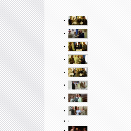
Neuigkeiten
2024 Weihnachtsaktion der
Vorweihnachtliche Überraschung 
Als der Präsidiumsvorsitzende der Stiftung De
anmeldete und ein Weihnachtsgeschenk der Sti
Schule, Barbara Gerstmayer, spontan grünes L
Peter Neumann, über eine Zuwendung der Stif
der Stiftung für ein vorweihnachtliches Vorhab
„Das träfe sich jetzt besonders gut“, meinte F
„Nikoläusen“ für die Kinder gestrichen habe. (