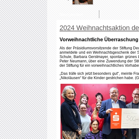
Bild: (v.l. n. R) Stellvertretende Schulleiterin der Jagsttalschule Barbara
Jagsttalschule
FOTO: Stiftung- DOB