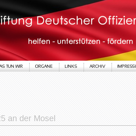
25 an der
Mosel
AS TUN WIR
ORGANE
LINKS
ARCHIV
IMPRES