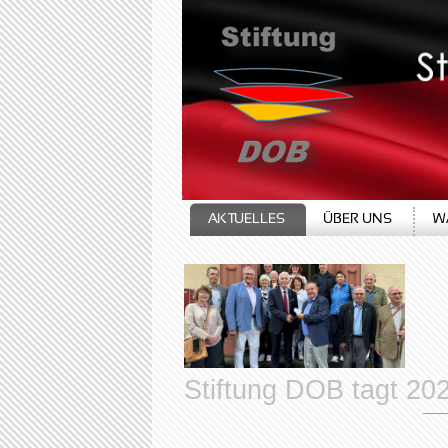
Stiftung DOB tagt 20
AKTUELLES
ÜBER UNS
W