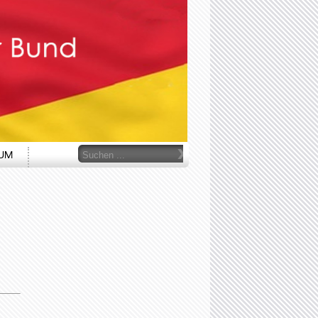
r
Suchen
SUM
...