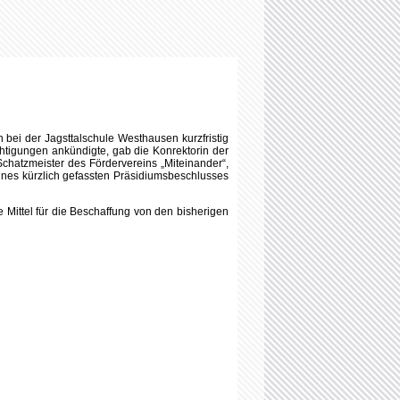
„Miteinander“ Peter Neumann, umringt von Schülerinnen und Schülern der
2026 Stiftung DOB.
Joomla Templates
by HotThemes.