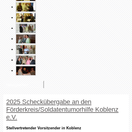
Neuigkeiten
2025 Scheckübergabe an den
Förderkreis/Soldatentumorhilfe Koblenz
e.V.
Stellvertretender Vorsitzender in Koblenz
Die Scheckübergabe 2025 an den Förderkreis und Tumorhilfe
Bundeswehrzentralkrankenhaus e.V
.
fand am 10. Juli 2025 im
Bundeswehrzentralkrankenhaus statt. Die Vorsitzende des Vereins, Frau
Oberstarzt Dr. Ulrike Wagner, und der Geschäftsführer, Herr
Stabsfeldwebel Manuel Tegethoff, dankten dem Vertreter der Stiftung,
Oberst a.D. Helmut Kolb
, für sein Kommen und die großzügige Spende.
Oberst a.D. Kolb bezeichnet die persönliche Scheckübergabe, trotz des