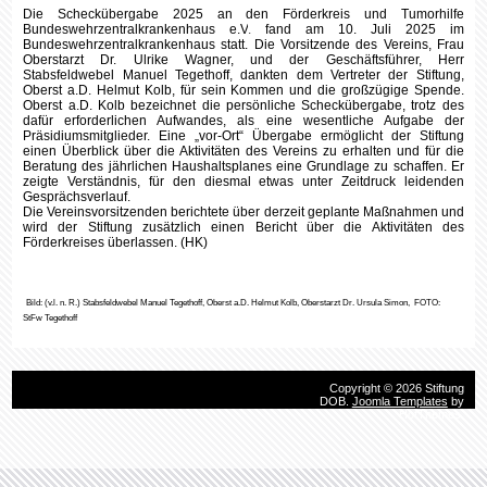
dafür erforderlichen Aufwandes, als eine wesentliche Aufgabe der
Präsidiumsmitglieder. Eine „vor-Ort“ Übergabe ermöglicht der Stiftung
einen Überblick über die Aktivitäten des Vereins zu erhalten und für die
Beratung des jährlichen Haushaltsplanes eine Grundlage zu schaffen. Er
zeigte Verständnis, für den diesmal etwas unter Zeitdruck leidenden
Gesprächsverlauf.
Die Vereinsvorsitzenden berichtete über derzeit geplante Maßnahmen und
wird der Stiftung zusätzlich einen Bericht über die Aktivitäten des
Förderkreises überlassen. (HK)
Bild: (v.l. n. R.) Stabsfeldwebel Manuel Tegethoff, Oberst a.D. Helmut Kolb, Oberstarzt Dr. Ursula Simon,
FOTO:
StFw Tegethoff
Copyright © 2026 Stiftung
DOB.
Joomla Templates
by
HotThemes.