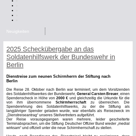
Neuigkeiten
2025 Scheckübergabe an das
Soldatenhilfswerk der Bundeswehr in
Berlin
Dienstreise zum neunen Schirmherrn der Stiftung nach
Berlin
Die Reise 28. Oktober nach Berlin war terminiert, um dem Vorsitzenden
des Soldatenhilfswerkes der Bundeswehr,
General Carsten Breuer
, einen
Spendenscheck in Höhe von
2000 €
und gleichzeitig die Urkunde für die
von ihm übernommene
Schirmherrschaft
zu überreichen. Die
Spenderehrung des Soldatenhilfswerks, zu der die Stiftung als
langjähriger Spender geladen wurde, war ebenfalls als Reisezweck im
„Dienstreiseantrag“ unseres Stellvertreters aufgeführt.
Der Reise vorausgegangen waren mehrere, leider gescheiterte
Terminabsprachen, um die Stiftung Deutscher Offizier Bund wieder „medial
wirksam“ und offiziell unter die neue Schirmherrschaft zu stellen.
Heute, nach Beendigung der „Dienstreise“ bleibt zu resümieren, dass
dank einer funktionierender Vertreterregelung sowohl der Spendenscheck