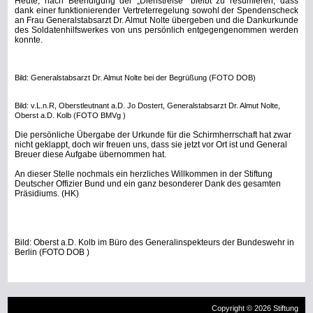
an Frau Generalstabsarzt Dr. Almut Nolte übergeben und die Dankurkunde
des Soldatenhilfswerkes von uns persönlich entgegengenommen werden
konnte.
Bild: Generalstabsarzt Dr. Almut Nolte bei der Begrüßung (FOTO DOB)
Bild: v.L.n.R, Oberstleutnant a.D. Jo Dostert, Generalstabsarzt Dr. Almut Nolte,
Oberst a.D. Kolb (FOTO BMVg )
Die persönliche Übergabe der Urkunde für die Schirmherrschaft hat zwar
nicht geklappt, doch wir freuen uns, dass sie jetzt vor Ort ist und General
Breuer diese Aufgabe übernommen hat.
An dieser Stelle nochmals ein herzliches Willkommen in der Stiftung
Deutscher Offizier Bund und ein ganz besonderer Dank des gesamten
Präsidiums. (HK)
Bild: Oberst a.D. Kolb im Büro des Generalinspekteurs der Bundeswehr in
Berlin (FOTO DOB )
Copyright © 2026 Stiftung
DOB.
Joomla Templates
by
HotThemes.