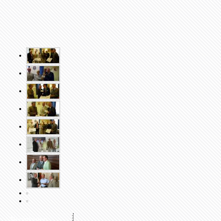
Neuigkeiten
2025 Weihnachtsaktion 1
2025 Adventsüberraschung für die Jagsttalschule in
Westhausen
Die Freude war der Rektorin der Jagsttalschule, Nicole Ostertag, ins
Gesicht geschrieben und auch der Vorsitzende des Fördervereins
„Miteinander“, Edwin Hahn, zeigte sich sehr erfreut, als der
Präsidiumsvorsitzende Nikolaus Graf Adelmann am Morgen des 10.
Dezember mit einem Scheck der Stiftung die Anwesenden überraschte.
Vielfältige Sparmaßnahmen des Ostalbkreises als Schulträger hatten in
diesem Jahr zur Streichung der Mittel für vorweihnachtliche Geschenke in
Form von Schokoladen-Nikoläusen an die Schüler und Schülerinnen der
Jagsttalschule geführt. So traf es sich besonders gut, dass Graf Adelmann
dem Förderverein eine Zuwendung in Höhe von 1.000 Euro übergeben
konnte. Das Geld wird im Sinne eines im vergangenen gefassten
Präsidiumsbeschlusses der Stiftung für ein vorweihnachtliches Vorhaben