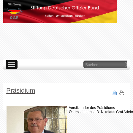
Suchen
...
AKTUELLES
ÜBER UNS
WAS TUN WIR
LINKS
ARCHIV
IMP
ORGANE
Präsidium
Vorsitzender
des Präsidiums
Oberstleutnant a.D. Nikolaus Graf Ade