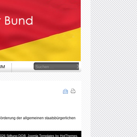
Suchen
UM
...
örderung der allgemeinen staatsbürgerlichen
2026 Stiftung DOB.
Joomla Templates
by HotThemes.