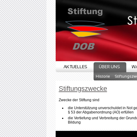
AKTUELLES
ÜBER UNS
WA
Historie
Stiftungsz
Stiftungszwecke
Zwecke der Stiftung sind
die Unterstützung unverschuldet in Not 
§ 53 der Abgabenordnung (AO) erfüllen
die Vertiefung und Verbreitung der Grun
Bildung