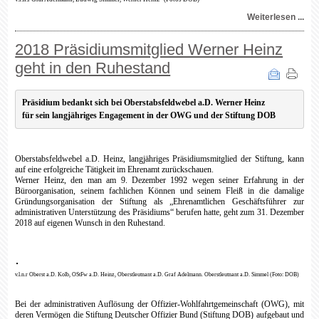
Weiterlesen ...
2018 Präsidiumsmitglied Werner Heinz
geht in den Ruhestand
Präsidium bedankt sich bei Oberstabsfeldwebel a.D. Werner Heinz 
für sein langjähriges Engagement in der OWG und der Stiftung DOB
Oberstabsfeldwebel a.D. Heinz, langjähriges Präsidiumsmitglied der Stiftung, kann
auf eine erfolgreiche Tätigkeit im Ehrenamt zurückschauen.
Werner Heinz, den man am 9. Dezember 1992 wegen seiner Erfahrung in der
Büroorganisation, seinem fachlichen Können und seinem Fleiß in die damalige
Gründungsorganisation der Stiftung als „Ehrenamtlichen Geschäftsführer zur
administrativen Unterstützung des Präsidiums“ berufen hatte, geht zum 31. Dezember
2018 auf eigenen Wunsch in den Ruhestand.
v.l.n.r Oberst a.D. Kolb, OStFw a.D. Heinz, Oberstleutnant a.D. Graf Adelmann. Oberstleutnant a.D. Simmel (Foto: DOB)
Bei der administrativen Auflösung der Offizier-Wohlfahrtgemeinschaft (OWG), mit
deren Vermögen die Stiftung Deutscher Offizier Bund (Stiftung DOB) aufgebaut und