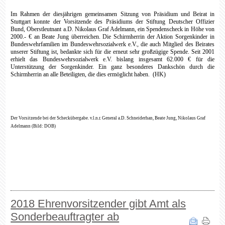
Im Rahmen der diesjährigen gemeinsamen Sitzung von Präsidium und Beirat in
Stuttgart konnte der Vorsitzende des Präsidiums der Stiftung Deutscher Offizier
Bund, Oberstleutnant a.D. Nikolaus Graf Adelmann, ein Spendenscheck in Höhe von
2000.- € an Beate Jung überreichen. Die Schirmherrin der Aktion Sorgenkinder in
Bundeswehrfamilien im Bundeswehrsozialwerk e.V., die auch Mitglied des Beirates
unserer Stiftung ist, bedankte sich für die erneut sehr großzügige Spende. Seit 2001
erhielt das Bundeswehrsozialwerk e.V. bislang insgesamt 62.000 € für die
Unterstützung der Sorgenkinder. Ein ganz besonderes Dankschön durch die
Schirmherrin an alle Beteiligten, die dies ermöglicht haben.
(HK)
Der Vorsitzende bei der Scheckübergabe.
v.l.n.r. General a.D. Schneiderhan, Beate
Jung, Nikolaus Graf
Adelmann (Bild: DOB)
2018 Ehrenvorsitzender gibt Amt als
Sonderbeauftragter ab