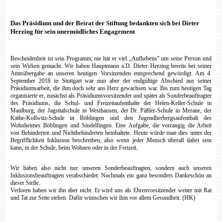
Das Präsidium und der Beirat der Stiftung bedankten sich bei Dieter
Herzing für sein unermüdliches Engagement
Bescheidenheit ist sein Programm; nie hat er viel „Aufhebens“ um seine Person und
sein Wirken gemacht. Wir haben Hauptmann a.D. Dieter Herzing bereits bei seiner
Amtsübergabe an unseren heutigen Vorsitzenden entsprechend gewürdigt. Am 4.
September 2018 in Stuttgart war nun aber der endgültige Abschied aus seiner
Präsidiumsarbeit, die ihm doch sehr ans Herz gewachsen war. Bis zum heutigen Tag
organisierte er, zunächst als Präsidiumsvorsitzender und später als Sonderbeauftragter
des Präsidiums, die Schul- und Freizeitaufenthalte
der Helen-Keller-Schule in
Maulburg, der Jagsttalschule in Westhausen, der Dr. Päßler-Schule in Merane, der
Käthe-Kollwitz-Schule in Böblingen und den Jugendherbergsaufenthalt des
Wohnheimes Böblingen und Sindelfingen. Eine Aufgabe, die vorrangig die Arbeit
von Behinderten und Nichtbehinderten beinhaltete. Heute würde man dies unter der
Begrifflichkeit Inklusion beschreiben, also wenn jeder Mensch überall dabei sein
kann, in der Schule, beim Wohnen oder in der Freizeit.
Wir haben also nicht nur unseren Sonderbeauftragten, sondern auch unseren
Inklusionsbeauftragten verabschiedet. Nochmals ein ganz besonders Dankeschön an
dieser Stelle.
Verloren haben wir ihn aber nicht. Er wird uns als Ehrenvorsitzender weiter mit Rat
und Tat zur Seite stehen. Dafür wünschen wir ihm vor allem Gesundheit. (HK)