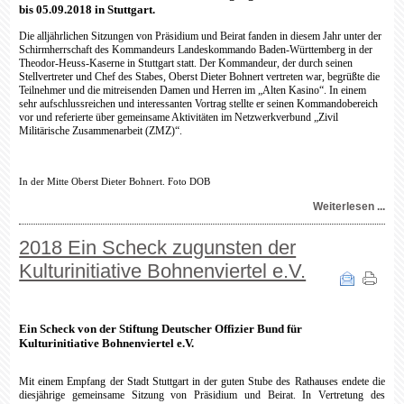
bis 05.09.2018 in Stuttgart.
Die alljährlichen Sitzungen von Präsidium und Beirat fanden in diesem Jahr unter der
Schirmherrschaft des Kommandeurs Landeskommando Baden-Württemberg in der
Theodor-Heuss-Kaserne in Stuttgart statt. Der Kommandeur, der durch seinen
Stellvertreter und Chef des Stabes, Oberst Dieter Bohnert vertreten war, begrüßte die
Teilnehmer und die mitreisenden Damen und Herren im „Alten Kasino“. In einem
sehr aufschlussreichen und interessanten Vortrag stellte er seinen Kommandobereich
vor und referierte über gemeinsame Aktivitäten im Netzwerkverbund „Zivil
Militärische Zusammenarbeit (ZMZ)“.
In der Mitte Oberst Dieter Bohnert. Foto DOB
Weiterlesen ...
2018 Ein Scheck zugunsten der
Kulturinitiative Bohnenviertel e.V.
Ein Scheck von der Stiftung Deutscher Offizier Bund für
Kulturinitiative Bohnenviertel e.V.
Mit einem Empfang der Stadt Stuttgart in der guten Stube des Rathauses endete die
diesjährige gemeinsame Sitzung von Präsidium und Beirat. In Vertretung des