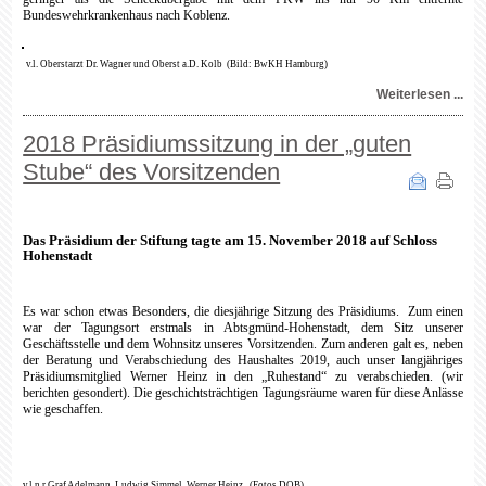
Bundeswehrkrankenhaus nach Koblenz.
v.l.
Oberstarzt Dr. Wagner und
Oberst a.D. Kolb (Bild: BwKH Hamburg)
Weiterlesen ...
2018 Präsidiumssitzung in der „guten
Stube“ des Vorsitzenden
Das Präsidium der Stiftung tagte am 15. November 2018 auf Schloss
Hohenstadt
Es war schon etwas Besonders, die diesjährige Sitzung des Präsidiums.
Zum einen
war der Tagungsort erstmals in Abtsgmünd-Hohenstadt, dem Sitz unserer
Geschäftsstelle und dem Wohnsitz unseres Vorsitzenden. Zum anderen galt es, neben
der Beratung und Verabschiedung des Haushaltes 2019, auch unser langjähriges
Präsidiumsmitglied Werner Heinz in den „Ruhestand“ zu verabschieden. (wir
berichten gesondert). Die geschichtsträchtigen Tagungsräume waren für diese Anlässe
wie geschaffen.
v.l.n.r Graf Adelmann, Ludwig Simmel, Werner Heinz
(Fotos DOB)