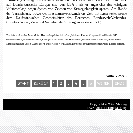
auf Bundeskanzlerin, Europa und den USA , als er angesichts des erfolgten
Militärschlags gegen Syrien von Zeichen von Strategielosigkeit sprach.
Am Rande
der Veranstaltung nutzte der Präsidiumsvorsitzende die Zeit, mit Kiesewetter sowie
dem Kaufmännischen Geschäftsleiter des Deutschen BundeswehrVerbandes,
Christian Singer, Ziele und Vorhaben der Stiftung zu erörtern. (GA)
Von links nach rechts: Matti Maier, IT-Abteilungsleiter bei c-Com; Michaela Eberle, Hauptgeschäftsführerin IHK
Ostwürttemberg; Mathias Brodbeck, Kreisgeschäftsführer DRK Heidenheim; Oberst Christian Walkling, Kommandeur
Landeskommando Baden-Württemberg; Moderatorin Nora Müller, Bereichsleiterin Internationale Politik Körber Stiftung.
Seite 6 von 6
START
ZURÜCK
1
2
3
4
5
6
WEITER
ENDE
Copyright © 2026 Stiftung
DOB.
Joomla Templates
by
HotThemes.