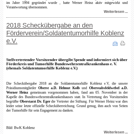
im Jahre 1994 gegründet wurde , hatte Werner Heinz aktiv mitgewirkt und
Verantwortung übernommen.
Weiterlesen ...
2018 Scheckübergabe an den
Förderverein/Soldatentumorhilfe Koblenz
e.V.
Stellvertretender Vorsitzender übergibt Spende und informiert sich über
Förderkreis und Tumorhilfe Bundeswehrzentralkrankenhaus e. V.
(ehemals Soldatentumorhilfe Koblenz e.V.)
Die Scheckübergabe 2018 an die Soldatentumorhilfe Koblenz e.V, die unsere
Präsidiumsmitglieder
Oberst a.D. Helmut Kolb
und
Oberstabsfeldwebel a.D.
Werner Heinz
gemeinsam vorgenommen haben, fand am 05. November in der
Kapelle des Bundeswehrzentralkrankenhauses statt. In Vertretung des Vorsitzenden
begrüßte
Oberstarzt Dr. Eger
die Vertreter der Stiftung. Für Werner Heinz war dies
leider seine letzte offizielle Schecküberreichung. Grund genug, ihm auch von Seiten
der Tumorhilfe für sein Engagement zu danken.
Bild: BwK Koblenz
Weiterlesen ...