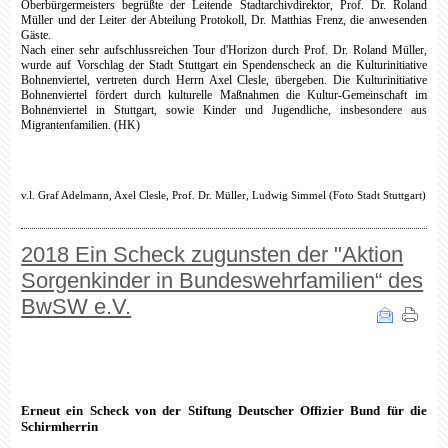
Oberbürgermeisters begrüßte der Leitende Stadtarchivdirektor, Prof. Dr. Roland
Müller und der Leiter der Abteilung Protokoll, Dr. Matthias Frenz, die anwesenden
Gäste.
Nach einer sehr aufschlussreichen Tour d'Horizon durch Prof. Dr. Roland Müller,
wurde auf Vorschlag der Stadt Stuttgart ein Spendenscheck an die Kulturinitiative
Bohnenviertel, vertreten durch Herrn Axel Clesle,
übergeben. Die Kulturinitiative
Bohnenviertel fördert durch kulturelle Maßnahmen die Kultur-Gemeinschaft im
Bohnenviertel in Stuttgart, sowie Kinder und Jugendliche, insbesondere aus
Migrantenfamilien. (HK)
v.l. Graf Adelmann, Axel
Clesle, Prof. Dr. Müller, Ludwig Simmel (Foto Stadt Stuttgart)
2018 Ein Scheck zugunsten der "Aktion
Sorgenkinder in Bundeswehrfamilien“ des
BwSW e.V.
Erneut ein Scheck von der Stiftung Deutscher Offizier Bund für die
Schirmherrin