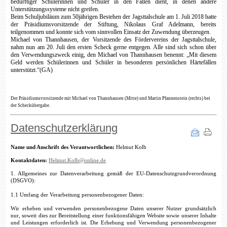
bedürftiger Schülerinnen und Schüler in den Fällen dient, in denen andere
Unterstützungssysteme nicht greifen.
Beim Schuljubiläum zum 50jährigen Bestehen der Jagsttalschule am 1. Juli 2018 hatte
der Präsidiumsvorsitzende der Stiftung, Nikolaus Graf Adelmann, bereits
teilgenommen und konnte sich vom sinnvollen Einsatz der Zuwendung überzeugen.
Michael von Thannhausen, der Vorsitzende des Fördervereins der Jagsttalschule,
nahm nun am 20. Juli den ersten Scheck gerne entgegen. Alle sind sich schon über
den Verwendungszweck einig, den Michael von Thannhausen benennt: „Mit diesem
Geld werden Schülerinnen und Schüler in besonderen persönlichen Härtefällen
unterstützt.“(GA)
Der Präsidiumsvorsitzende mit Michael von Thannhausen (Mitte) und Martin Pfannenstein (rechts) bei
der Scheckübergabe.
Datenschutzerklärung
Name und Anschrift des Verantwortlichen:
Helmut Kolb
Kontaktdaten:
Helmut.Kolb@online.de
1. Allgemeines zur Datenverarbeitung gemäß der EU-Datenschutzgrundverordnung
(DSGVO):
1.1 Umfang der Verarbeitung personenbezogener Daten:
Wir erheben und verwenden personenbezogene Daten unserer Nutzer grundsätzlich
nur, soweit dies zur Bereitstellung einer funktionsfähigen Website sowie unserer Inhalte
und Leistungen erforderlich ist. Die Erhebung und Verwendung personenbezogener