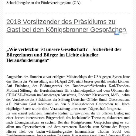
Scheckübergabe an den Förderverein geplant. (GA)
2018 Vorsitzender des Präsidiums zu
Gast bei den Königsbronner Gesprächen
„Wie verletzbar ist unsere Gesellschaft? – Sicherheit der
Bürgerinnen und Bürger im Lichte aktueller
Herausforderungen“
Angesichts des Stunden zuvor erfolgten Militärschlags der USA gegen Syrien hätte
das Thema der Veranstaltung am 14. April 2018 nicht besser gewählt werden können.
Auf Einladung des Bildungswerks des BundeswehrVerbandes Karl-Theodor-
Molinari-Stiftung, der Berufsakademie für Sicherheitspolitik und dem Obmann der
CDU/CSU-Fraktion im Auswärtigen Ausschuss, Roderich Kiesewetter, MdB,
nahm
der Vorsitzende des Präsidiums der Stiftung Deutscher Offizier Bund, Oberstleutnant
a.D. Nikolaus Graf Adelmann, an den 6. Königsbronner Gesprächen teil. Nach
einjähriger Pause wurde diese Veranstaltung unter neuer Trägerschaft fortgesetzt.
Es war erneut gelungen, namhafte Redner zu gewinnen, die im offenen Dialog mit
einer breiten interessierten Bürgerschaft das hochaktuelle Thema zu diskutieren und
nach Lösungsansätzen zu suchen.
Bei den Königsbronner Gesprächen ging es vor
allem um Cybersicherheit und dem vernetzten Handeln zum Schutz der Bürger.
Hierzu hielt der baden-württembergische Innenminister Thomas Strobl den
Einführungsvortrag. Insbesondere Roderich Kiesewetter fand klare Worte mit Blick